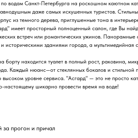
по водам Санкт-Петербурга на роскошном каютном кат
равнодушным даже самых искушенных туристов. Стильны
рпус из темного дерева, приглушенные тона в интерье
гард" имеет просторный полноценный салон, где Вы най
ужеских встреч или романтических ужинов. Панорамные 
и историческими зданиями города, а мультимедийная с
а борту находится туалет в полный рост, раковина, мик
юда. Каждый нюанс—от стеклянных бокалов и стильной п
 высоком уровне сервиса. "Асгард" — это не просто кат
по-настоящему шикарно провести время на воде!
й за прогон и причал