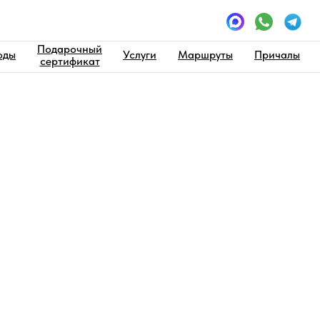
Подарочный
оды
Услуги
Маршруты
Причалы
сертификат
ард
рд
до 11 человек
Цена прогулки 
Пн-Чт