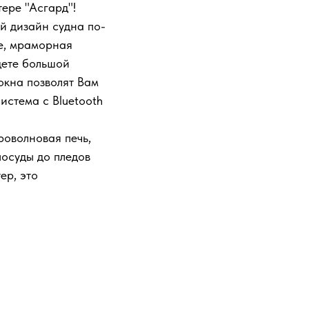
ере "Асгард"!
й дизайн судна по-
ре, мраморная
дете большой
окна позволят Вам
истема с Bluetooth
роволновая печь,
осуды до пледов
ер, это