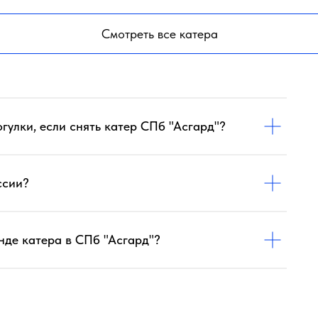
Смотреть все катера
улки, если снять катер СПб "Асгард"?
ссии?
де катера в СПб "Асгард"?