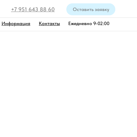
+7 951 643 88 60
Оставить заявку
Информация
Контакты
Ежедневно 9-02:00
наб. Мойки
от 15 000 руб.
на катере Асгард
До 24:00
После 24:00
15 000 руб/час
20 000 руб/час