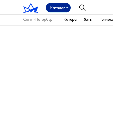
Каталог
Санкт-Петербург
Катера
Яхты
Теплох
Главная
→
Аренда катера
→
Аренда катера Асг
Аренда катера Асга