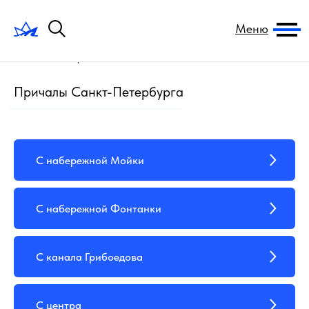
Меню
Главная
→
Причалы
Причалы Санкт-Петербурга
С набережной Мойки
С набережной Фонтанки
С канала Грибоедова
С центра