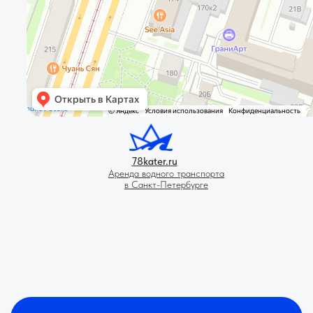
78kater.ru
Аренда водного транспорта
в Санкт-Петербурге