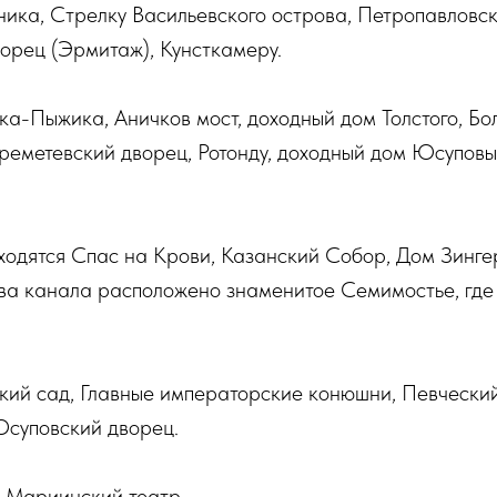
ика, Стрелку Васильевского острова, Петропавловск
орец (Эрмитаж), Кунсткамеру.
ка-Пыжика, Аничков мост, доходный дом Толстого, Бо
реметевский дворец, Ротонду, доходный дом Юсупов
одятся Спас на Крови, Казанский Собор, Дом Зинге
ва канала расположено знаменитое Семимостье, где
ий сад, Главные императорские конюшни, Певческий
Юсуповский дворец.
 Мариинский театр