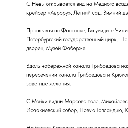
С Невы открывается вид на Медного всадн
крейсер «Аврору», Летний сад, Зимний дв
Проплывая по Фонтанке, Вы увидите Чижи
Петербургский государственный цирк, Ше
дворец, Музей Фаберже.
Вдоль набережной канала Грибоедова нах
пересечении канала Грибоедова и Крюко
заветные желания.
С Мойки видны Марсово поле, Михайловск
Исаакиевский собор, Новую Голландию, 
На берегу Крюкова канала расположился