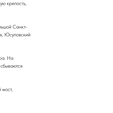
ую крепость,
льшой Санкт-
ых, Юсуповский
ра. На
 сбываются
 мост,