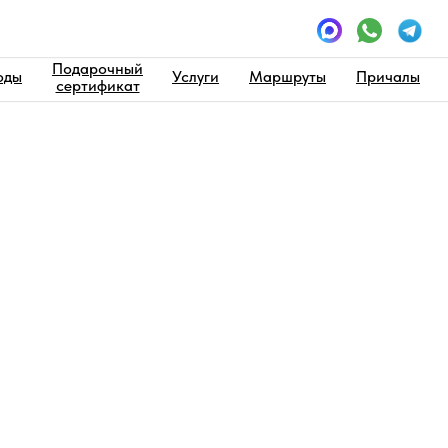
Подарочный
оды
Услуги
Маршруты
Причалы
сертификат
1 час
ПБ на 1 час
авке, выйдете в Неву и полюбуетесь Дворцовой
 Грибоедова, завершите прогулку по Крюкову каналу.
ентре