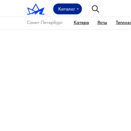
Каталог
Санкт-Петербург
Катера
Яхты
Теплох
Главная
→
Маршруты
→
Тур по каналам и Неве 
Водный маршрут по С
Вы проплывете по реке Мойке, Зимней Кан
набережной или же прокатитесь по каналу
Основные достопримечательности в ц