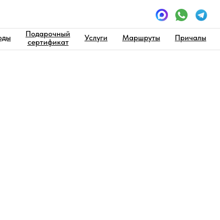
Подарочный
оды
Услуги
Маршруты
Причалы
сертификат
мула А8
 аренду
до 7 человек
Цена прогулки 
Пн-Пт