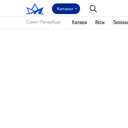
Каталог
Санкт-Петербург
Катера
Яхты
Теплох
Главная
→
Аренда катера
→
Аренда катера Фор
Катер Формула А8 в