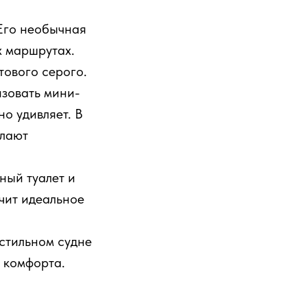
 Его необычная
х маршрутах.
тового серого.
изовать мини-
о удивляет. В
елают
ный туалет и
чит идеальное
стильном судне
и комфорта.