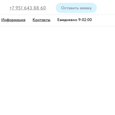
+7 951 643 88 60
Оставить заявку
Информация
Контакты
Ежедневно 9-02:00
Ждановская
от 11000 руб.
на катере Формула А8
До 24:00
После 24:00
11000 руб/час
12000 руб/час