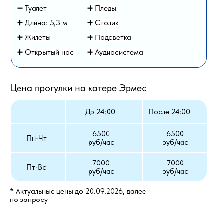
➖ Туалет
➕
Пледы
➕ Длина: 5,3 м
➕
Столик
➕
Жилеты
➕
Подсветка
➕
Открытый нос
➕ Аудиосистема
Цена прогулки на катере Эрмес
До 24:00
После 24:00
6500
6500
Пн-Чт
руб/час
руб/час
7000
7000
Пт-Вс
руб/час
руб/час
* Актуальные цены до 20.09.2026, далее
по запросу