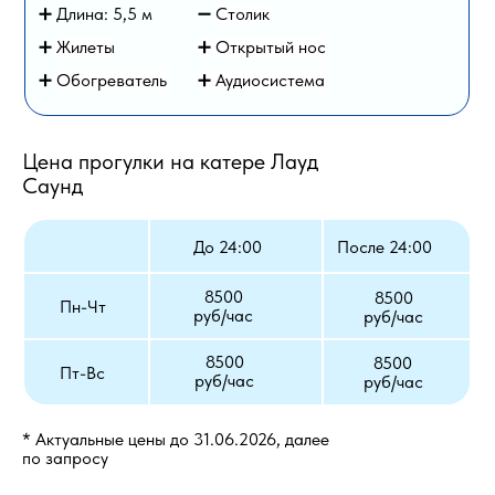
➕ Длина: 5,5 м
➖
Столик
➕
Жилеты
➕
Открытый нос
➕
Обогреватель
➕ Аудиосистема
Цена прогулки на катере Лауд
Саунд
До 24:00
После 24:00
8500
8500
Пн-Чт
руб/час
руб/час
8500
8500
Пт-Вс
руб/час
руб/час
* Актуальные цены до 31.06.2026, далее
по запросу