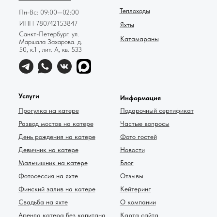
Теплоходы
Пн-Вс: 09:00—02:00
ИНН 780742153847
Яхты
Санкт-Петербург, ул.
Катамараны
Маршала Захарова. д.
50, к.1 , лит. А, кв. 533
Услуги
Информация
Прогулка на катере
Подарочный сертификат
Развод мостов на катере
Частые вопросы
День рождения на катере
Фото гостей
Девичник на катере
Новости
Мальчишник на катере
Блог
Фотосессия на яхте
Отзывы
Финский залив на катере
Кейтеринг
Свадьба на яхте
О компании
Аренда катера без капитана
Карта сайта