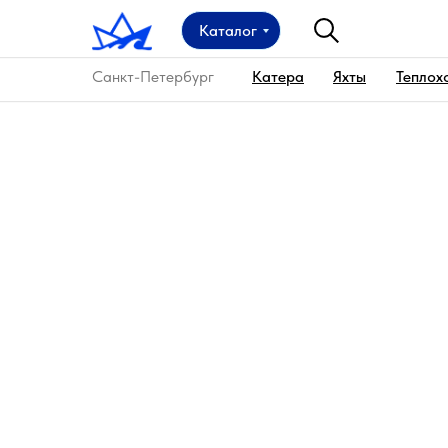
Каталог
Санкт-Петербург
Катера
Яхты
Теплох
Главная
→
Аренда катера
→
Аренда катера Мак
Катер Маккуин в аре