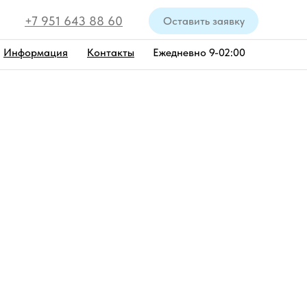
+7 951 643 88 60
Оставить заявку
Информация
Контакты
Ежедневно 9-02:00
наб. Мойки
от 7 000 руб.
на катере Маккуин
До 24:00
После 24:00
7 000 руб/час
7 000 руб/час