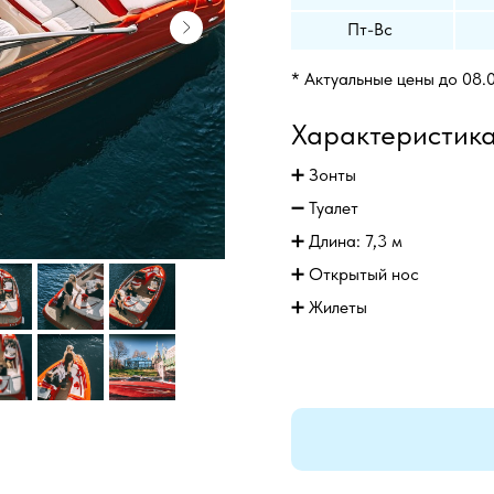
Пт-Вс
* Актуальные цены до 08.
Характеристик
➕ Зонты
➖ Туалет
➕ Длина: 7,3 м
➕
Открытый нос
➕
Жилеты