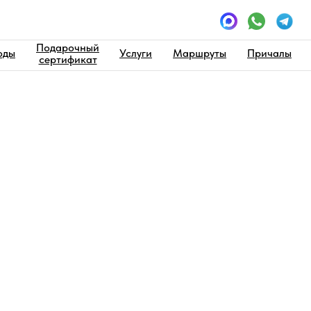
Подарочный
оды
Услуги
Маршруты
Причалы
сертификат
куин
нду
до 6 человек
Цена прогулки 
Пн-Чт