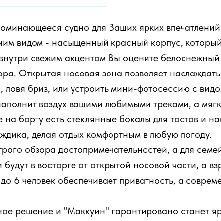
поминающееся судно для Ваших ярких впечатлений
ним видом - насыщенный красный корпус, которы
 внутри свежим акцентом Вы оцените белоснежный
ра. Открытая носовая зона позволяет наслаждат
а, ловя бриз, или устроить мини-фотосессию с видо
 наполнит воздух вашими любимыми треками, а мяг
е на борту есть стеклянные бокалы для тостов и на
ждика, делая отдых комфортным в любую погоду.
трого обзора достопримечательностей, а для семе
и будут в восторге от открытой носовой части, а в
 до 6 человек обеспечивает приватность, а совре
ичное решение и "Маккуин" гарантировано станет я