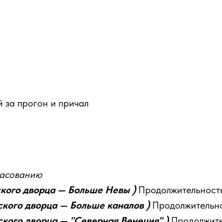
й за прогон и причал
ласованию
кого дворца — Больше Невы )
Продолжительность
кого дворца — Больше каналов )
Продолжительно
кого дворца — "Северная Венеция" )
Продолжите