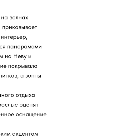
 на волнах
й приковывает
 интерьер,
ься панорамами
м на Неву и
кие покрывала
питков, а зонты
йного отдыха
зрослые оценят
менное оснащение
рким акцентом