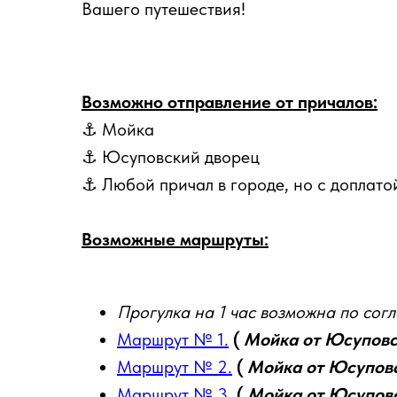
Вашего путешествия!
Возможно отправление от причалов:
⚓ Мойка
⚓ Юсуповский дворец
⚓ Любой причал в городе, но с доплато
Возможные маршруты:
Прогулка на 1 час возможна по сог
Маршрут № 1.
(
Мойка от Юсуповс
Маршрут № 2.
(
Мойка от Юсуповс
Маршрут № 3.
(
Мойка от Юсуповс