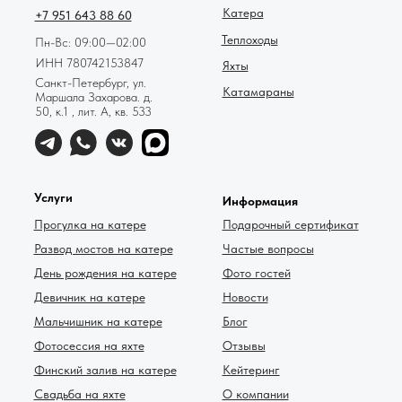
Катера
+7 951 643 88 60
Теплоходы
Пн-Вс: 09:00—02:00
ИНН 780742153847
Яхты
Санкт-Петербург, ул.
Катамараны
Маршала Захарова. д.
50, к.1 , лит. А, кв. 533
Услуги
Информация
Прогулка на катере
Подарочный сертификат
Развод мостов на катере
Частые вопросы
День рождения на катере
Фото гостей
Девичник на катере
Новости
Мальчишник на катере
Блог
Фотосессия на яхте
Отзывы
Финский залив на катере
Кейтеринг
Свадьба на яхте
О компании