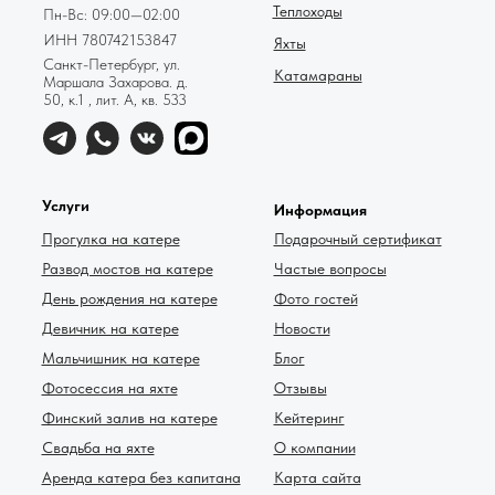
Теплоходы
Пн-Вс: 09:00—02:00
ИНН 780742153847
Яхты
Санкт-Петербург, ул.
Катамараны
Маршала Захарова. д.
50, к.1 , лит. А, кв. 533
Услуги
Информация
Прогулка на катере
Подарочный сертификат
Развод мостов на катере
Частые вопросы
День рождения на катере
Фото гостей
Девичник на катере
Новости
Мальчишник на катере
Блог
Фотосессия на яхте
Отзывы
Финский залив на катере
Кейтеринг
Свадьба на яхте
О компании
Аренда катера без капитана
Карта сайта