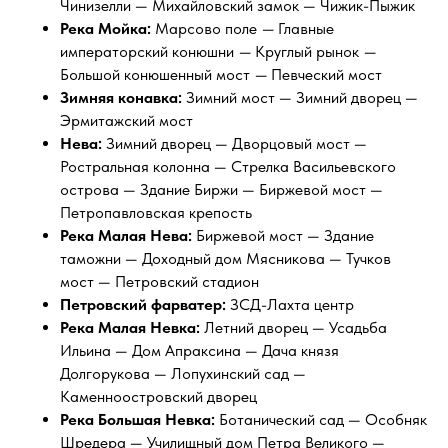
Чинизелли — Михайловский замок — Чижик-Пыжик
Река Мойка:
Марсово поле
—
Главные
императорский конюшни
—
Круглый рынок
—
Большой конюшенный мост
—
Певческий мост
Зимняя конавка:
Зимний мост — Зимний дворец —
Эрмитажский мост
Нева:
Зимний дворец
— Дворцовый мост —
Ростральная колонна — Стрелка Васильевского
острова — Здание Биржи — Биржевой мост —
Петропавловская крепость
Река Малая Нева:
Биржевой мост — Здание
таможни — Доходный дом Мясникова — Тучков
мост — Петровский стадион
Петровский фарватер:
ЗСД-Лахта центр
Река Малая Невка:
Летний дворец — Усадьба
Ильина — Дом Апраксина — Дача князя
Долгорукова — Лопухинский сад —
Каменноостровский дворец
Река Большая Невка:
Ботанический сад — Особняк
Шредера — Училищный дом Петра Великого —