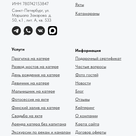
ИНН 780742153847
Яхты
Санкт-Петербург, ул.
Катамараны
Маршала Захарова. д.
50, к.1 , лит. А, кв. 533
Услуги
Информация
Прогулка на катере
Подарочный сертификат
Развод мостов на катере
Частые вопросы
День рождения на катере
Фото гостей
Девичник на катере
Новости
Мальчишник на катере
Блог
Фотосессия на яхте
Отзывы
Финский залив на катере
Кейтеринг
Свадьба на яхте
О компании
Аренда катера без капитана
Карта сайта
Экскурсии по рекам и каналам
Договор оферты