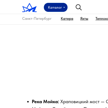
Каталог
Санкт-Петербург
Катера
Яхты
Теплох
Главная
→
Маршруты
→
Храповицкий мост— М
Храповицкий мост — 
Основные достоприм
Река Мойка:
Храповицкий мост — 