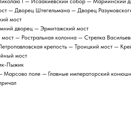
иколаю I — Исаакиевский собор — Мариинский д
ост — Дворец Штегельмана — Дворец Разумовског
кий мост
имний дворец — Эрмитажский мост
мост — Ростральная колонна — Стрелка Васильев
Петропавловская крепость — Троицкий мост — Кр
ейный мост
ик-Пыжик
—
Марсово поле
—
Главные императорский конюш
причал