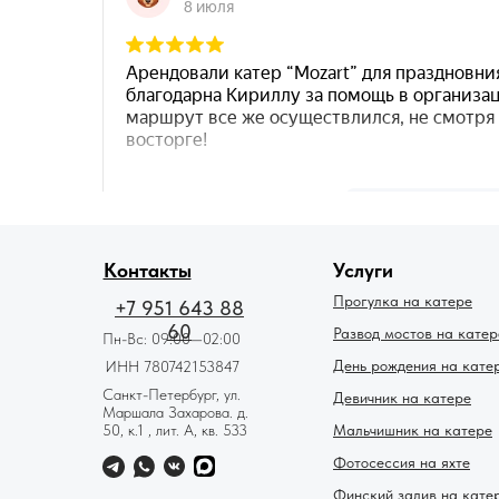
78катер — Ян
Контакты
Услуги
Прогулка на катере
+7 951 643 88
60
Развод мостов на катер
Пн-Вс: 09:00—02:00
День рождения на кате
ИНН 780742153847
Санкт-Петербург, ул.
Девичник на катере
Маршала Захарова. д.
50, к.1 , лит. А, кв. 533
Мальчишник на катере
Фотосессия на яхте
Финский залив на кате