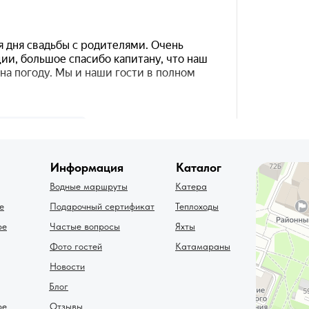
декс.Карты
Информация
Каталог
Водные маршруты
Катера
е
Подарочный сертификат
Теплоходы
ре
Частые вопросы
Яхты
Фото гостей
Катамараны
Новости
Блог
ре
Отзывы