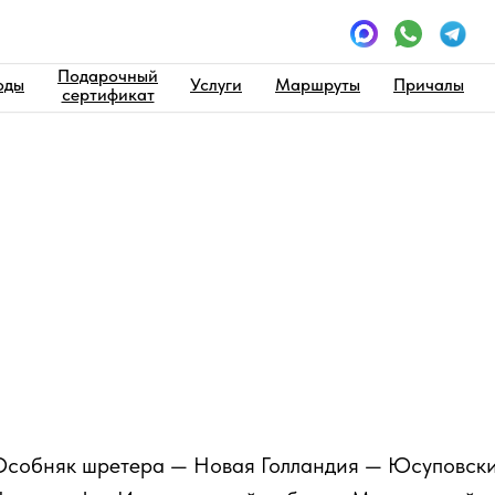
Подарочный
оды
Услуги
Маршруты
Причалы
сертификат
осты
Развод мостов на 2 часа
ечательности
Особняк шретера — Новая Голландия — Юсуповски