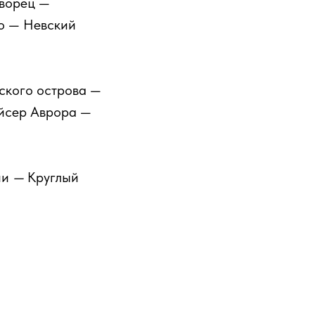
ворец —
о — Невский
ского острова —
ейсер Аврора —
ни
—
Круглый