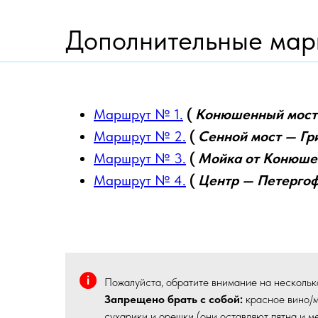
Дополнительные ма
Маршрут № 1.
(
Конюшенный мост 
Маршрут № 2.
(
Сенной мост — Гр
Маршрут № 3.
(
Мойка от Конюшен
Маршрут № 4.
(
Центр — Петергоф
Пожалуйста, обратите внимание на несколько
Запрещено брать с собой:
красное вино/мо
сухарики и орешки (они оставляют пятна и м