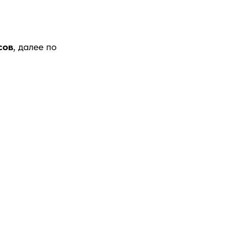
сов
, далее по