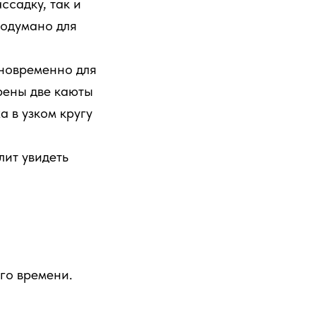
ссадку, так и
родумано для
дновременно для
рены две каюты
а в узком кругу
лит увидеть
го времени.