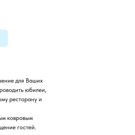
шение для Ваших
проводить юбилеи,
ому ресторану и
ным ковровым
щение гостей.