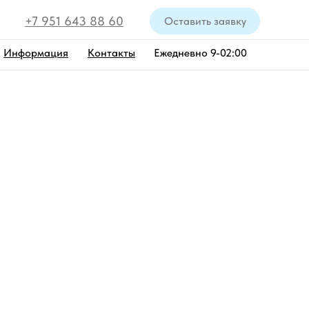
+7 951 643 88 60
Оставить заявку
Информация
Контакты
Ежедневно 9-02:00
а
от 35 000 руб.
Акватория Невы
век
овек
век