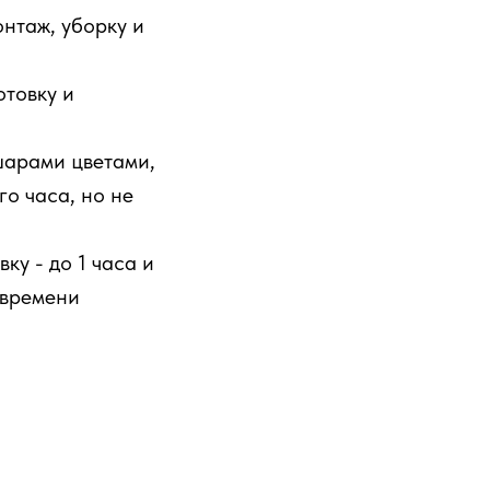
нтаж, уборку и
отовку и
шарами цветами,
о часа, но не
у - до 1 часа и
 времени