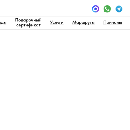
Подарочный
оды
Услуги
Маршруты
Причалы
сертификат
ода Александр Скрябин
лександр Скрябин
Характеристик
до 80 человек
➕ Банкет до 56 чело
➕ Фуршет до 70 чел
➕ 2 каюты по 6 чело