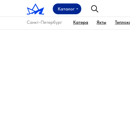
Каталог
Санкт-Петербург
Катера
Яхты
Теплох
Главная
→
Аренда теплохода
→
Аренда теплох
Аренда теплохода А