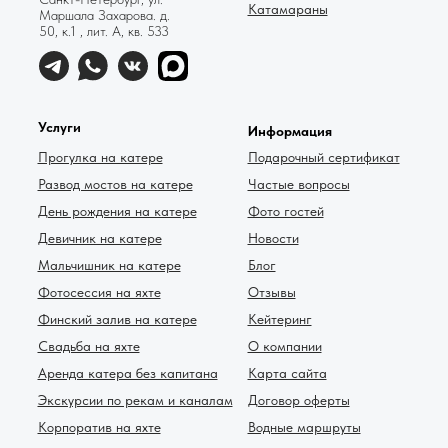
Катамараны
Маршала Захарова. д.
50, к.1 , лит. А, кв. 533
Услуги
Информация
Прогулка на катере
Подарочный сертификат
Развод мостов на катере
Частые вопросы
День рождения на катере
Фото гостей
Девичник на катере
Новости
Мальчишник на катере
Блог
Фотосессия на яхте
Отзывы
Финский залив на катере
Кейтеринг
Свадьба на яхте
О компании
Аренда катера без капитана
Карта сайта
Экскурсии по рекам и каналам
Договор оферты
Корпоратив на яхте
Водные маршруты